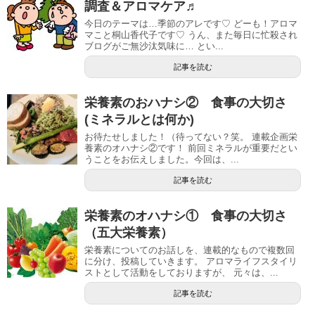
調査＆アロマケア♬
今日のテーマは…季節のアレです♡ どーも！アロマ
マこと桐山香代子です♡ うん、また毎日に忙殺され
ブログがご無沙汰気味に… とい...
記事を読む
栄養素のおハナシ② 食事の大切さ
(ミネラルとは何か)
お待たせしました！（待ってない？笑。 連載企画栄
養素のオハナシ②です！ 前回ミネラルが重要だとい
うことをお伝えしました。今回は、...
記事を読む
栄養素のオハナシ① 食事の大切さ
（五大栄養素）
栄養素についてのお話しを、連載的なもので複数回
に分け、投稿していきます。 アロマライフスタイリ
ストとして活動をしておりますが、 元々は、...
記事を読む