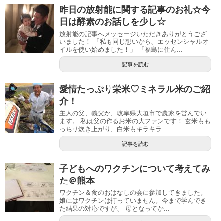
昨日の放射能に関する記事のお礼☆今
日は酵素のお話しを少し☆
放射能の記事へメッセージいただきありがとうござ
いました！ 「私も同じ想いから、エッセンシャルオ
イルを使い始めました！」 「福島に住ん...
記事を読む
愛情たっぷり栄米♡ミネラル米のご紹
介！
主人の父、義父が、岐阜県大垣市で農家を営んでい
ます。 私は父の作るお米の大ファンです！ 玄米もも
っちり炊き上がり、白米もキラキラ...
記事を読む
子どもへのワクチンについて考えてみ
た＠熊本
ワクチン＆食のおはなしの会に参加してきました。
娘にはワクチンは打っていません。今まで学んでき
た結果の対応ですが、 母となってか...