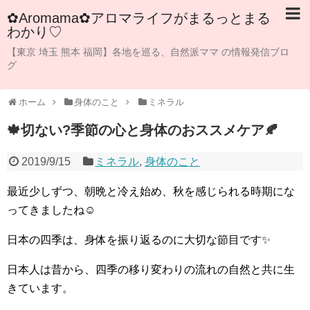
✿Aromama✿アロマライフがまるっとまる
わかり♡
【東京 埼玉 熊本 福岡】各地を巡る、自然派ママ の情報発信ブロ
グ
ホーム
身体のこと
ミネラル
🍁切ない?季節の心と身体のおススメケア🍂
2019/9/15
ミネラル
,
身体のこと
最近少しずつ、朝晩と冷え始め、秋を感じられる時期にな
ってきましたね☺️
日本の四季は、身体を振り返るのに大切な節目です✨
日本人は昔から、四季の移り変わりの流れの自然と共に生
きています。