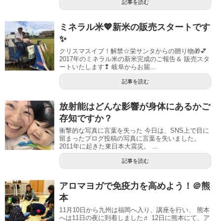
記事を読む
ミネラル米💖新米の販売スタートです
✨
クリスマスイブ！解禁☆栄サンタからの贈り物🎁💕
2017年のミネラル米の新米完成のご報告＆ 販売スタ
ートいたします❢ 岐阜からお届...
記事を読む
放射能はどんな影響が身体にあるかご
存知ですか？
衝撃的な写真に言葉を失った 今日は、SNS上で目に
留まったブログ投稿の写真に言葉を失いました。
2011年に起きた東日本大震災。 ...
記事を読む
アロマヨガで免疫力を高めよう！＠熊
本
11月10日から九州は福岡へ入り、講座を行い、 熊本
へは11日の夜に到着しました♬ 12日に熊本にて、ア