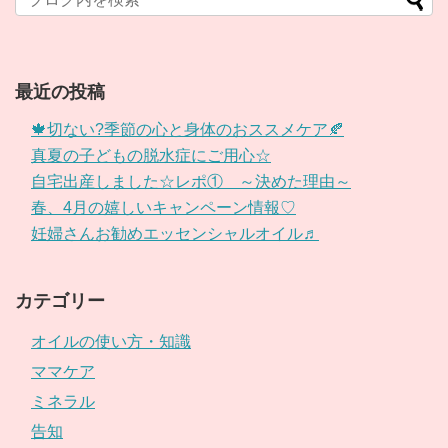
最近の投稿
🍁切ない?季節の心と身体のおススメケア🍂
真夏の子どもの脱水症にご用心☆
自宅出産しました☆レポ① ～決めた理由～
春、4月の嬉しいキャンペーン情報♡
妊婦さんお勧めエッセンシャルオイル♬
カテゴリー
オイルの使い方・知識
ママケア
ミネラル
告知