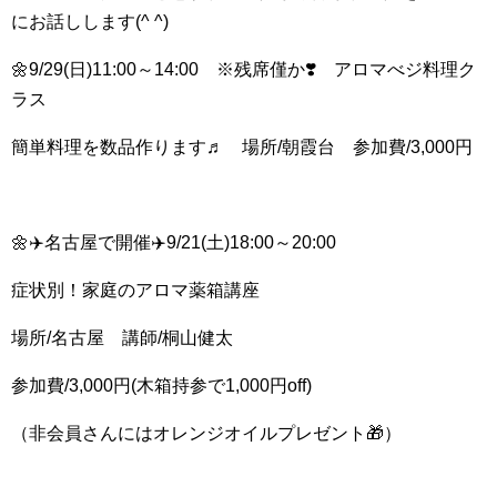
にお話しします(^ ^)
🌼9/29(日)11:00～14:00 ※残席僅か❣️ アロマべジ料理ク
ラス
簡単料理を数品作ります♬ 場所/朝霞台 参加費/3,000円
🌼✈️名古屋で開催✈️9/21(土)18:00～20:00
症状別！家庭のアロマ薬箱講座
場所/名古屋 講師/桐山健太
参加費/3,000円(木箱持参で1,000円off)
（非会員さんにはオレンジオイルプレゼント🎁）