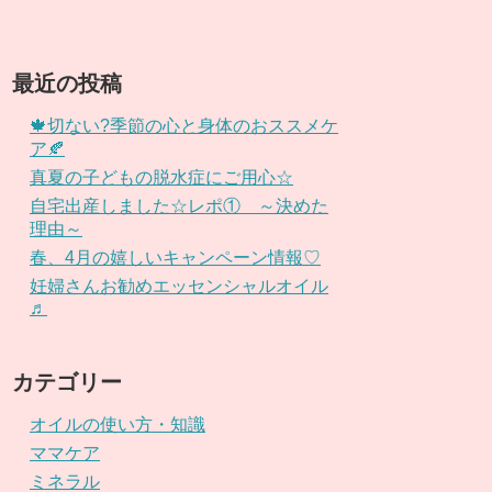
最近の投稿
🍁切ない?季節の心と身体のおススメケ
ア🍂
真夏の子どもの脱水症にご用心☆
自宅出産しました☆レポ① ～決めた
理由～
春、4月の嬉しいキャンペーン情報♡
妊婦さんお勧めエッセンシャルオイル
♬
カテゴリー
オイルの使い方・知識
ママケア
ミネラル